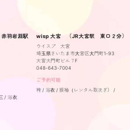
分・赤羽岩淵駅
wisp 大宮 （JR大宮駅 東口２分）
ウイスプ 大宮
埼玉県さいたま市大宮区大門町1-93
大宮大門町ビル７F
048-643-7004
ご予約可能
袴
浴衣
振袖（レンタル取次ぎ）
三
浴衣