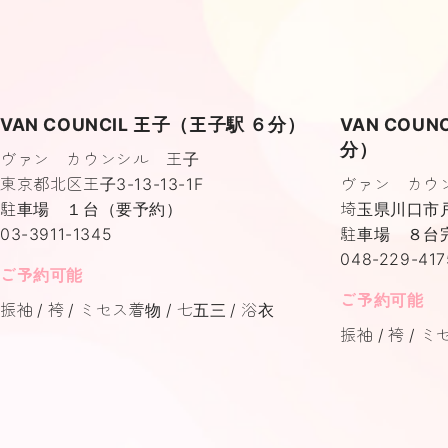
VAN COUNCIL 王子（王子駅 ６分）
VAN COU
分）
ヴァン カウンシル 王子
東京都北区王子3-13-13-1F
ヴァン カウ
駐車場 １台（要予約）
埼玉県川口市戸塚
03-3911-1345
駐車場 ８台
048-229-417
ご予約可能
ご予約可能
振袖
袴
ミセス着物
七五三
浴衣
振袖
袴
ミ