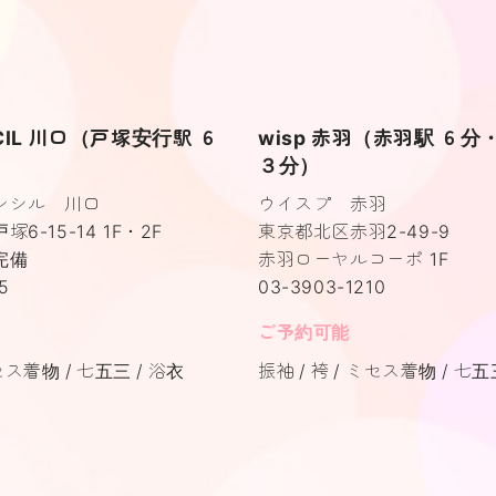
NCIL 川口（戸塚安行駅 ６
wisp 赤羽（赤羽駅 ６
３分）
ンシル 川口
ウイスプ 赤羽
6-15-14 1F・2F
東京都北区赤羽2-49-9
完備
赤羽ローヤルコーポ 1F
5
03-3903-1210
ご予約可能
セス着物
七五三
浴衣
振袖
袴
ミセス着物
七五