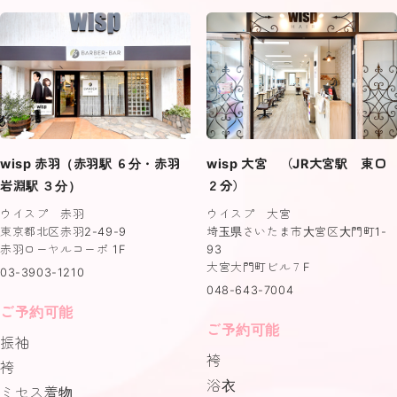
wisp 赤羽（赤羽駅 ６分・赤羽
wisp 大宮 （JR大宮駅 東口
岩淵駅 ３分）
２分）
ウイスプ 赤羽
ウイスプ 大宮
東京都北区赤羽2-49-9
埼玉県さいたま市大宮区大門町1-
赤羽ローヤルコーポ 1F
93
大宮大門町ビル７F
03-3903-1210
048-643-7004
ご予約可能
ご予約可能
振袖
袴
袴
浴衣
ミセス着物