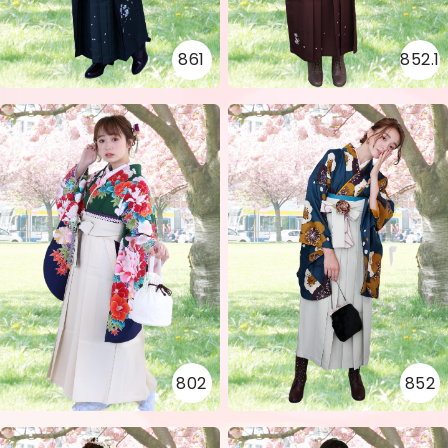
861
852.1
802
852