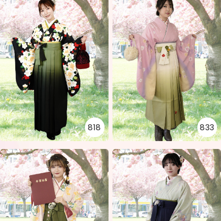
818
833