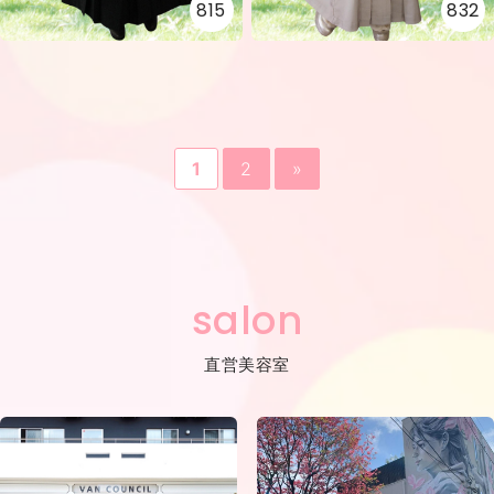
815
832
1
2
»
salon
直営美容室