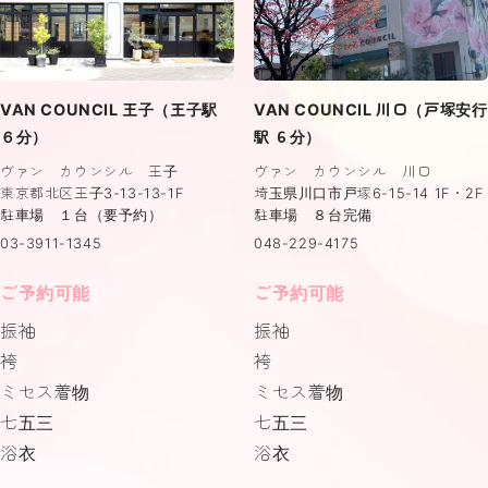
VAN COUNCIL 王子（王子駅
VAN COUNCIL 川口（戸塚安行
６分）
駅 ６分）
ヴァン カウンシル 王子
ヴァン カウンシル 川口
東京都北区王子3-13-13-1F
埼玉県川口市戸塚6-15-14 1F・2F
駐車場 １台（要予約）
駐車場 ８台完備
03-3911-1345
048-229-4175
ご予約可能
ご予約可能
振袖
振袖
袴
袴
ミセス着物
ミセス着物
七五三
七五三
浴衣
浴衣