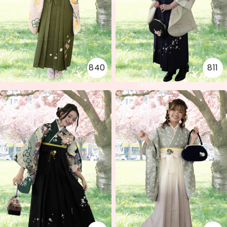
840
811