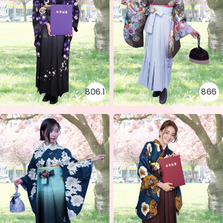
806.1
866