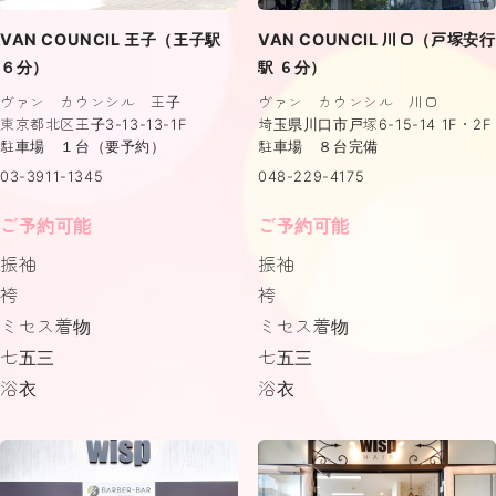
VAN COUNCIL 王子（王子駅
VAN COUNCIL 川口（戸塚安行
６分）
駅 ６分）
ヴァン カウンシル 王子
ヴァン カウンシル 川口
東京都北区王子3-13-13-1F
埼玉県川口市戸塚6-15-14 1F・2F
駐車場 １台（要予約）
駐車場 ８台完備
03-3911-1345
048-229-4175
ご予約可能
ご予約可能
振袖
振袖
袴
袴
ミセス着物
ミセス着物
七五三
七五三
浴衣
浴衣