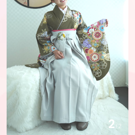
1
/
2