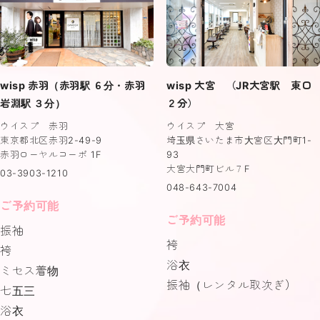
wisp 赤羽（赤羽駅 ６分・赤羽
wisp 大宮 （JR大宮駅 東口
岩淵駅 ３分）
２分）
ウイスプ 赤羽
ウイスプ 大宮
東京都北区赤羽2-49-9
埼玉県さいたま市大宮区大門町1-
赤羽ローヤルコーポ 1F
93
大宮大門町ビル７F
03-3903-1210
048-643-7004
ご予約可能
ご予約可能
振袖
袴
袴
浴衣
ミセス着物
振袖（レンタル取次ぎ）
七五三
浴衣