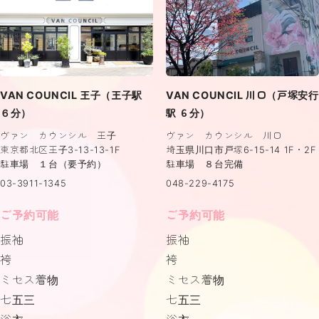
VAN COUNCIL 王子（王子駅
VAN COUNCIL 川口（戸塚安行
６分）
駅 ６分）
ヴァン カウンシル 王子
ヴァン カウンシル 川口
東京都北区王子3-13-13-1F
埼玉県川口市戸塚6-15-14 1F・2F
駐車場 １台（要予約）
駐車場 ８台完備
03-3911-1345
048-229-4175
ご予約可能
ご予約可能
振袖
振袖
袴
袴
ミセス着物
ミセス着物
七五三
七五三