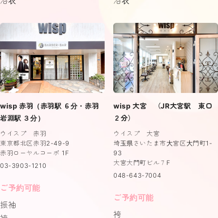
浴衣
浴衣
wisp 赤羽（赤羽駅 ６分・赤羽
wisp 大宮 （JR大宮駅 東口
岩淵駅 ３分）
２分）
ウイスプ 赤羽
ウイスプ 大宮
東京都北区赤羽2-49-9
埼玉県さいたま市大宮区大門町1-
赤羽ローヤルコーポ 1F
93
大宮大門町ビル７F
03-3903-1210
048-643-7004
ご予約可能
ご予約可能
振袖
袴