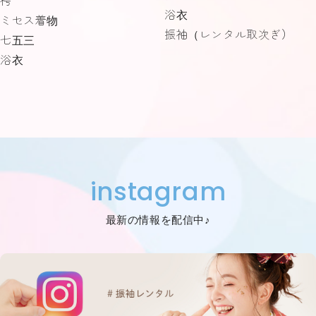
袴
浴衣
ミセス着物
振袖（レンタル取次ぎ）
七五三
浴衣
instagram
最新の情報を配信中♪