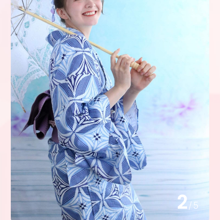
2
/
5