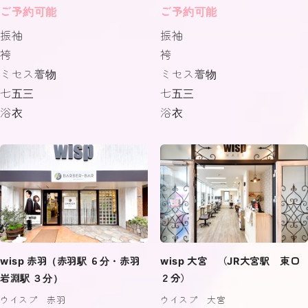
ご予約可能
ご予約可能
振袖
振袖
袴
袴
ミセス着物
ミセス着物
七五三
七五三
浴衣
浴衣
wisp 赤羽（赤羽駅 ６分・赤羽
wisp 大宮 （JR大宮駅 東口
岩淵駅 ３分）
２分）
ウイスプ 赤羽
ウイスプ 大宮