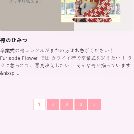
袴のひみつ
卒業式の袴レンタルがまだの方はお急ぎください！
Furisode Flower では カワイイ袴で卒業式を迎えたい！ ラ
クに着られて、写真映えしたい！ そんな袴が揃っています
&nbsp …
1
2
3
4
»