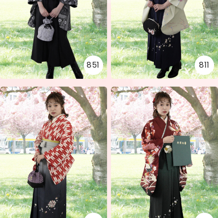
851
811