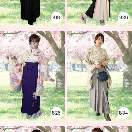
818
836
826
834