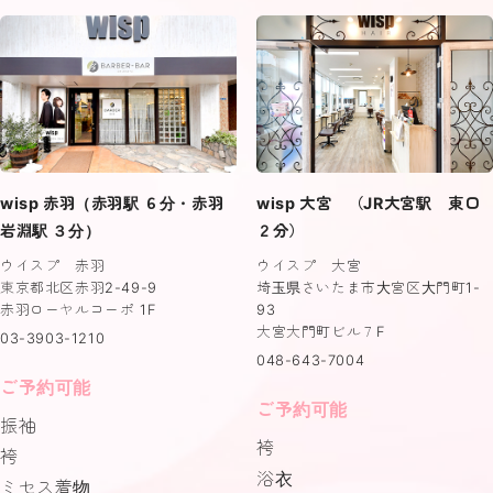
wisp 赤羽（赤羽駅 ６分・赤羽
wisp 大宮 （JR大宮駅 東口
岩淵駅 ３分）
２分）
ウイスプ 赤羽
ウイスプ 大宮
東京都北区赤羽2-49-9
埼玉県さいたま市大宮区大門町1-
赤羽ローヤルコーポ 1F
93
大宮大門町ビル７F
03-3903-1210
048-643-7004
ご予約可能
ご予約可能
振袖
袴
袴
浴衣
ミセス着物