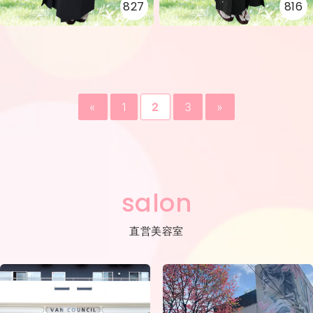
827
816
«
1
2
3
»
salon
直営美容室