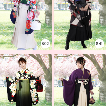
802
841