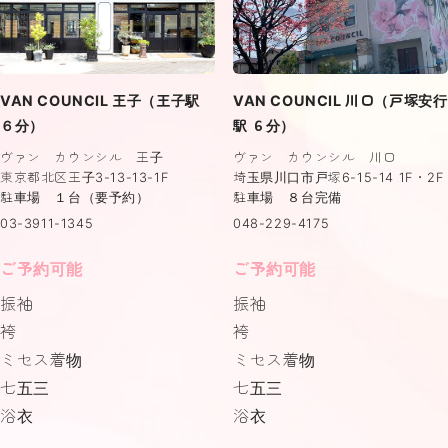
VAN COUNCIL 王子（王子駅
VAN COUNCIL 川口（戸塚安行
６分）
駅 ６分）
ヴァン カウンシル 王子
ヴァン カウンシル 川口
東京都北区王子3-13-13-1F
埼玉県川口市戸塚6-15-14 1F・2F
駐車場 １台（要予約）
駐車場 ８台完備
03-3911-1345
048-229-4175
ご予約可能
ご予約可能
振袖
振袖
袴
袴
ミセス着物
ミセス着物
七五三
七五三
浴衣
浴衣