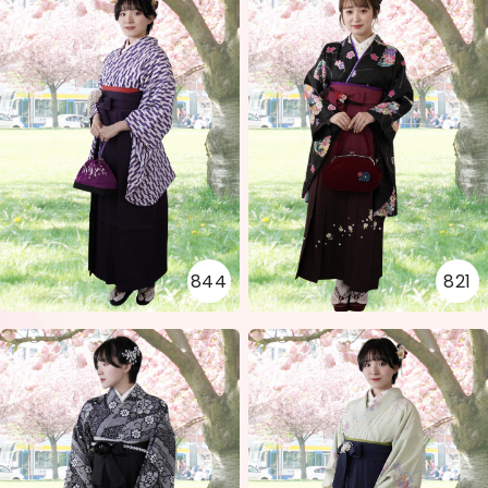
844
821