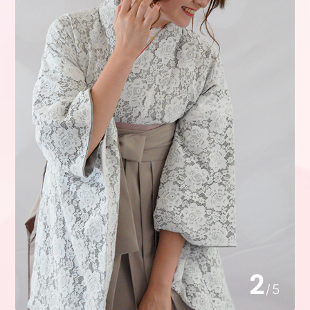
3
/
5