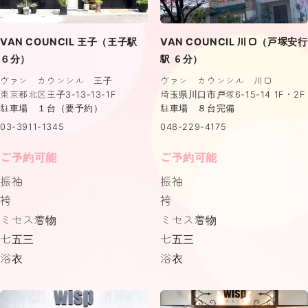
VAN COUNCIL 王子（王子駅
VAN COUNCIL 川口（戸塚安行
６分）
駅 ６分）
ヴァン カウンシル 王子
ヴァン カウンシル 川口
東京都北区王子3-13-13-1F
埼玉県川口市戸塚6-15-14 1F・2F
駐車場 １台（要予約）
駐車場 ８台完備
03-3911-1345
048-229-4175
ご予約可能
ご予約可能
振袖
振袖
袴
袴
ミセス着物
ミセス着物
七五三
七五三
浴衣
浴衣