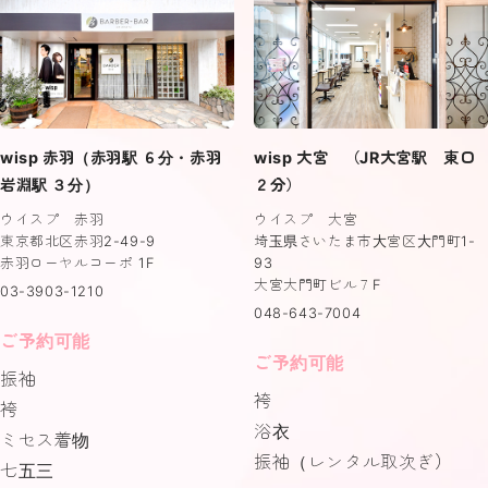
wisp 赤羽（赤羽駅 ６分・赤羽
wisp 大宮 （JR大宮駅 東口
岩淵駅 ３分）
２分）
ウイスプ 赤羽
ウイスプ 大宮
東京都北区赤羽2-49-9
埼玉県さいたま市大宮区大門町1-
赤羽ローヤルコーポ 1F
93
大宮大門町ビル７F
03-3903-1210
048-643-7004
ご予約可能
ご予約可能
振袖
袴
袴
浴衣
ミセス着物
振袖（レンタル取次ぎ）
七五三