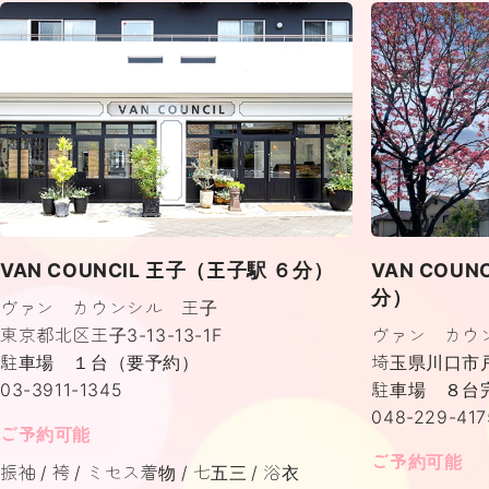
VAN COUNCIL 王子（王子駅 ６分）
VAN COU
分）
ヴァン カウンシル 王子
東京都北区王子3-13-13-1F
ヴァン カウ
駐車場 １台（要予約）
埼玉県川口市戸塚
03-3911-1345
駐車場 ８台
048-229-417
ご予約可能
ご予約可能
振袖
袴
ミセス着物
七五三
浴衣