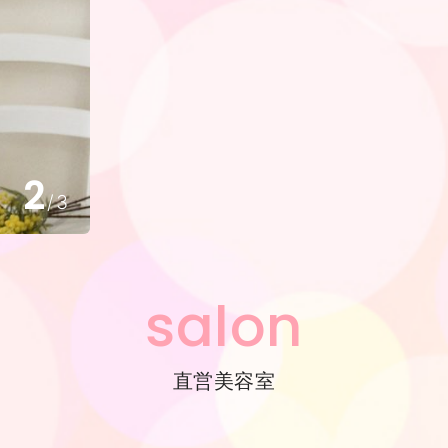
3
/
3
salon
直営美容室