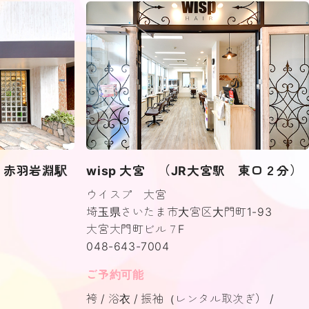
分・赤羽岩淵駅
wisp 大宮 （JR大宮駅 東口２分）
ウイスプ 大宮
埼玉県さいたま市大宮区大門町1-93
大宮大門町ビル７F
048-643-7004
ご予約可能
袴
浴衣
振袖（レンタル取次ぎ）