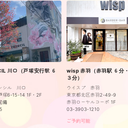
NCIL 川口（戸塚安行駅 ６
wisp 赤羽（赤羽駅 ６
３分）
ンシル 川口
ウイスプ 赤羽
6-15-14 1F・2F
東京都北区赤羽2-49-9
完備
赤羽ローヤルコーポ 1F
5
03-3903-1210
ご予約可能