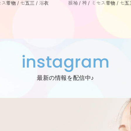
セス着物
七五三
浴衣
振袖
袴
ミセス着物
七五
instagram
最新の情報を配信中♪