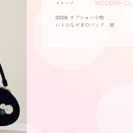
MODERN-CL
イメージ
0008 オプション小物
レトロながま口バック 紺