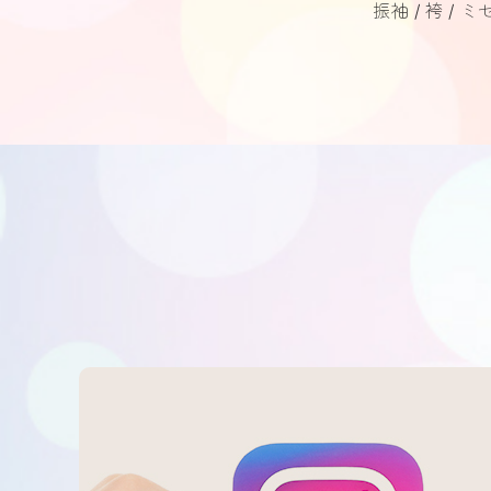
振袖
袴
ミ