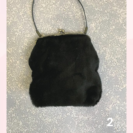
2
/
2