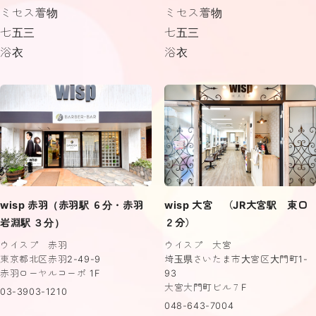
ミセス着物
ミセス着物
七五三
七五三
浴衣
浴衣
wisp 赤羽（赤羽駅 ６分・赤羽
wisp 大宮 （JR大宮駅 東口
岩淵駅 ３分）
２分）
ウイスプ 赤羽
ウイスプ 大宮
東京都北区赤羽2-49-9
埼玉県さいたま市大宮区大門町1-
赤羽ローヤルコーポ 1F
93
大宮大門町ビル７F
03-3903-1210
048-643-7004