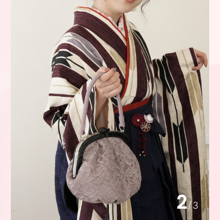
3
/
3