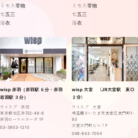
ミセス着物
ミセス着物
七五三
七五三
浴衣
浴衣
wisp 赤羽（赤羽駅 ６分・赤羽
wisp 大宮 （JR大宮駅 東口
岩淵駅 ３分）
２分）
ウイスプ 赤羽
ウイスプ 大宮
東京都北区赤羽2-49-9
埼玉県さいたま市大宮区大門町1-
赤羽ローヤルコーポ 1F
93
大宮大門町ビル７F
03-3903-1210
048-643-7004