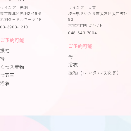
ウイスプ 赤羽
ウイスプ 大宮
東京都北区赤羽2-49-9
埼玉県さいたま市大宮区大門町1-
赤羽ローヤルコーポ 1F
93
大宮大門町ビル７F
03-3903-1210
048-643-7004
ご予約可能
ご予約可能
振袖
袴
袴
浴衣
ミセス着物
振袖（レンタル取次ぎ）
七五三
浴衣