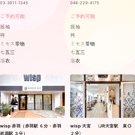
03-3911-1345
048-229-4175
ご予約可能
ご予約可能
振袖
振袖
袴
袴
ミセス着物
ミセス着物
七五三
七五三
浴衣
浴衣
wisp 赤羽（赤羽駅 ６分・赤羽
wisp 大宮 （JR大宮駅 東口
岩淵駅 ３分）
２分）