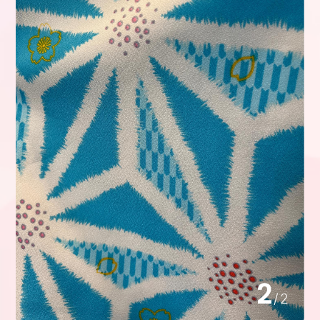
2
/
2