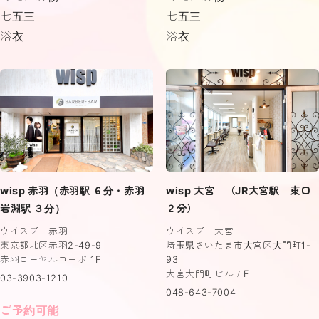
七五三
七五三
浴衣
浴衣
wisp 赤羽（赤羽駅 ６分・赤羽
wisp 大宮 （JR大宮駅 東口
岩淵駅 ３分）
２分）
ウイスプ 赤羽
ウイスプ 大宮
東京都北区赤羽2-49-9
埼玉県さいたま市大宮区大門町1-
赤羽ローヤルコーポ 1F
93
大宮大門町ビル７F
03-3903-1210
048-643-7004
ご予約可能