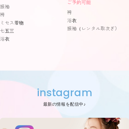
ご予約可能
振袖
袴
袴
浴衣
ミセス着物
振袖（レンタル取次ぎ）
七五三
浴衣
instagram
最新の情報を配信中♪