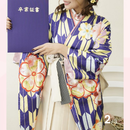
2
/
3