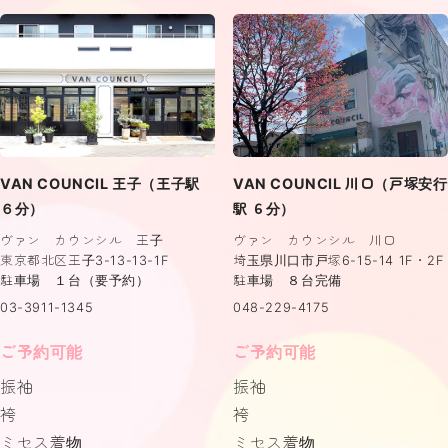
VAN COUNCIL 王子（王子駅
VAN COUNCIL 川口（戸塚安行
６分）
駅 ６分）
ヴァン カウンシル 王子
ヴァン カウンシル 川口
東京都北区王子3-13-13-1F
埼玉県川口市戸塚6-15-14 1F・2F
駐車場 １台（要予約）
駐車場 ８台完備
03-3911-1345
048-229-4175
ご予約可能
ご予約可能
振袖
振袖
袴
袴
ミセス着物
ミセス着物