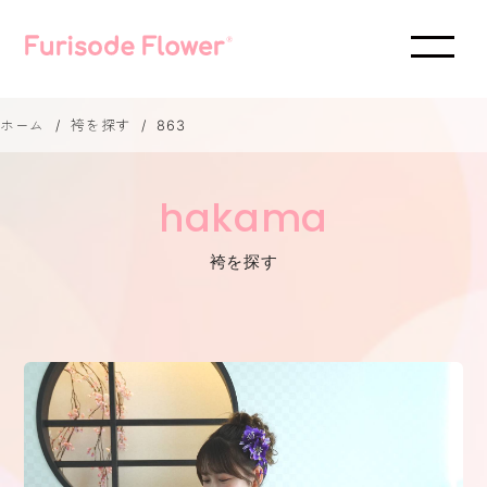
ホーム
袴を探す
863
hakama
袴を探す