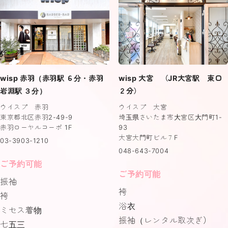
wisp 赤羽（赤羽駅 ６分・赤羽
wisp 大宮 （JR大宮駅 東口
岩淵駅 ３分）
２分）
ウイスプ 赤羽
ウイスプ 大宮
東京都北区赤羽2-49-9
埼玉県さいたま市大宮区大門町1-
赤羽ローヤルコーポ 1F
93
大宮大門町ビル７F
03-3903-1210
048-643-7004
ご予約可能
ご予約可能
振袖
袴
袴
浴衣
ミセス着物
振袖（レンタル取次ぎ）
七五三