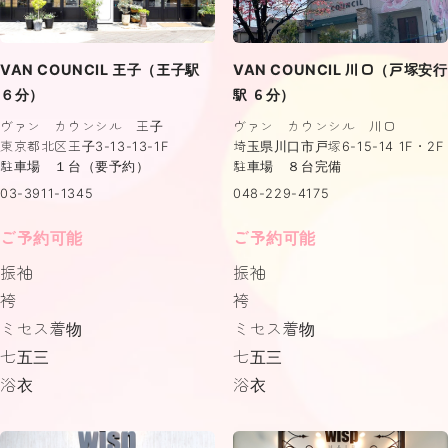
VAN COUNCIL 王子（王子駅
VAN COUNCIL 川口（戸塚安行
６分）
駅 ６分）
ヴァン カウンシル 王子
ヴァン カウンシル 川口
東京都北区王子3-13-13-1F
埼玉県川口市戸塚6-15-14 1F・2F
駐車場 １台（要予約）
駐車場 ８台完備
03-3911-1345
048-229-4175
ご予約可能
ご予約可能
振袖
振袖
袴
袴
ミセス着物
ミセス着物
七五三
七五三
浴衣
浴衣