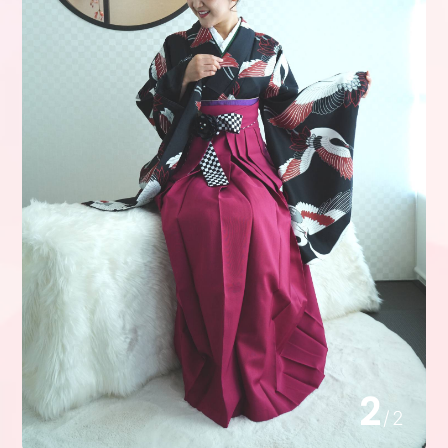
1
/
2