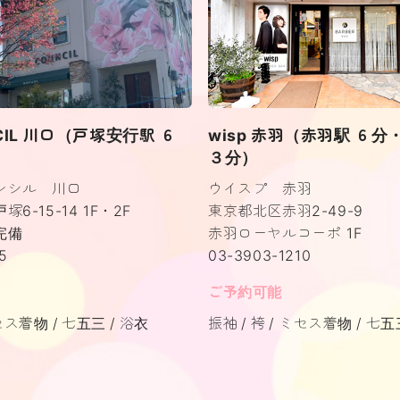
NCIL 川口（戸塚安行駅 ６
wisp 赤羽（赤羽駅 ６
３分）
ンシル 川口
ウイスプ 赤羽
6-15-14 1F・2F
東京都北区赤羽2-49-9
完備
赤羽ローヤルコーポ 1F
5
03-3903-1210
ご予約可能
セス着物
七五三
浴衣
振袖
袴
ミセス着物
七五