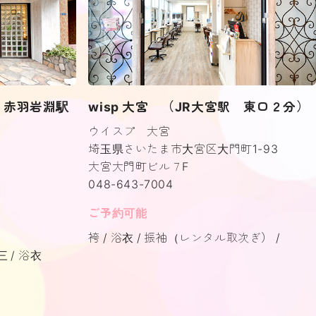
分・赤羽岩淵駅
wisp 大宮 （JR大宮駅 東口２分）
ウイスプ 大宮
埼玉県さいたま市大宮区大門町1-93
大宮大門町ビル７F
048-643-7004
ご予約可能
袴
浴衣
振袖（レンタル取次ぎ）
三
浴衣