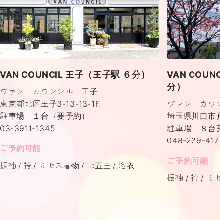
VAN COUNCIL 王子（王子駅 ６分）
VAN COU
分）
ヴァン カウンシル 王子
東京都北区王子3-13-13-1F
ヴァン カウ
駐車場 １台（要予約）
埼玉県川口市戸塚
03-3911-1345
駐車場 ８台
048-229-417
ご予約可能
ご予約可能
振袖
袴
ミセス着物
七五三
浴衣
振袖
袴
ミ