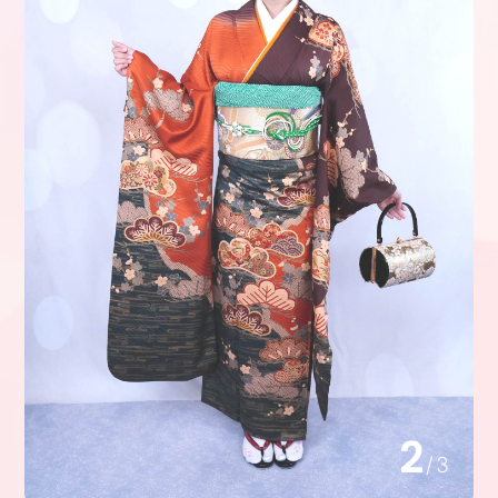
2
/
3