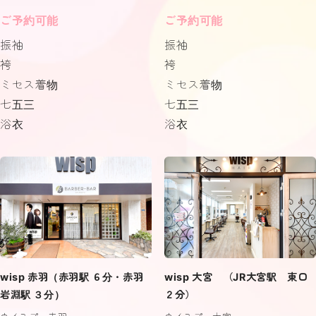
ご予約可能
ご予約可能
振袖
振袖
袴
袴
ミセス着物
ミセス着物
七五三
七五三
浴衣
浴衣
wisp 赤羽（赤羽駅 ６分・赤羽
wisp 大宮 （JR大宮駅 東口
岩淵駅 ３分）
２分）