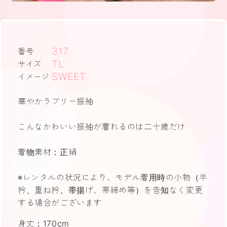
317
番号
TL
サイズ
SWEET
イメージ
華やかラブリー振袖
こんなかわいい振袖が着れるのは二十歳だけ
着物素材：正絹
※レンタルの状況により、モデル着用時の小物（半
衿、重ね衿、帯揚げ、帯締め等）を告知なく変更
する場合がございます
身丈：170cm