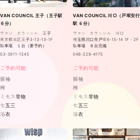
VAN COUNCIL 王子（王子駅
VAN COUNCIL 川口（戸塚安行
６分）
駅 ６分）
ヴァン カウンシル 王子
ヴァン カウンシル 川口
東京都北区王子3-13-13-1F
埼玉県川口市戸塚6-15-14 1F・2F
駐車場 １台（要予約）
駐車場 ８台完備
03-3911-1345
048-229-4175
ご予約可能
ご予約可能
振袖
振袖
袴
袴
ミセス着物
ミセス着物
七五三
七五三
浴衣
浴衣