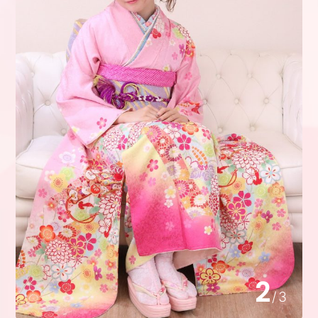
2
/
3