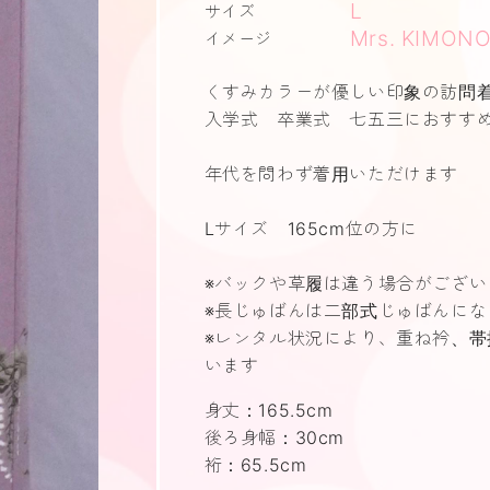
L
サイズ
Mrs. KIMON
イメージ
くすみカラーが優しい印象の訪問
入学式 卒業式 七五三におすす
年代を問わず着用いただけます
Lサイズ 165cm位の方に
※バックや草履は違う場合がござい
※長じゅばんは二部式じゅばんにな
※レンタル状況により、重ね衿、
います
身丈：165.5cm
後ろ身幅：30cm
裄：65.5cm