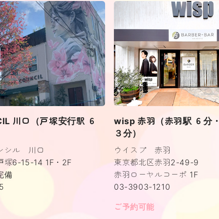
NCIL 川口（戸塚安行駅 ６
wisp 赤羽（赤羽駅 ６
３分）
ンシル 川口
ウイスプ 赤羽
6-15-14 1F・2F
東京都北区赤羽2-49-9
完備
赤羽ローヤルコーポ 1F
5
03-3903-1210
ご予約可能