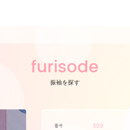
furisode
振袖を探す
509
番号