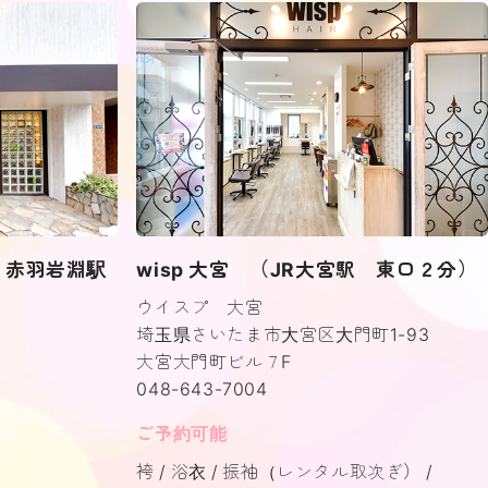
分・赤羽岩淵駅
wisp 大宮 （JR大宮駅 東口２分）
ウイスプ 大宮
埼玉県さいたま市大宮区大門町1-93
大宮大門町ビル７F
048-643-7004
ご予約可能
袴
浴衣
振袖（レンタル取次ぎ）