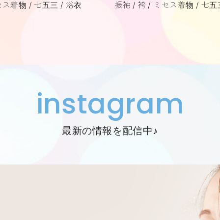
セス着物
七五三
浴衣
振袖
袴
ミセス着物
七五
instagram
最新の情報を配信中♪