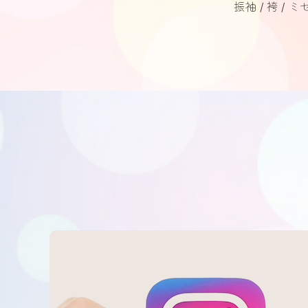
振袖
袴
ミ