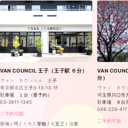
VAN COUNCIL 王子（王子駅 ６分）
VAN COU
分）
ヴァン カウンシル 王子
東京都北区王子3-13-13-1F
ヴァン カウ
駐車場 １台（要予約）
埼玉県川口市戸塚
03-3911-1345
駐車場 ８台
048-229-417
ご予約可能
ご予約可能
振袖
袴
ミセス着物
七五三
浴衣