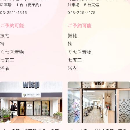
駐車場 １台（要予約）
駐車場 ８台完備
03-3911-1345
048-229-4175
ご予約可能
ご予約可能
振袖
振袖
袴
袴
ミセス着物
ミセス着物
七五三
七五三
浴衣
浴衣