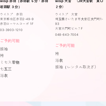
wisp 赤羽（赤羽駅 ６分・赤羽
wisp 大宮 （JR大宮駅 東口
岩淵駅 ３分）
２分）
ウイスプ 赤羽
ウイスプ 大宮
東京都北区赤羽2-49-9
埼玉県さいたま市大宮区大門町1-
赤羽ローヤルコーポ 1F
93
大宮大門町ビル７F
03-3903-1210
048-643-7004
ご予約可能
ご予約可能
振袖
袴
袴
浴衣
ミセス着物
振袖（レンタル取次ぎ）
七五三
浴衣