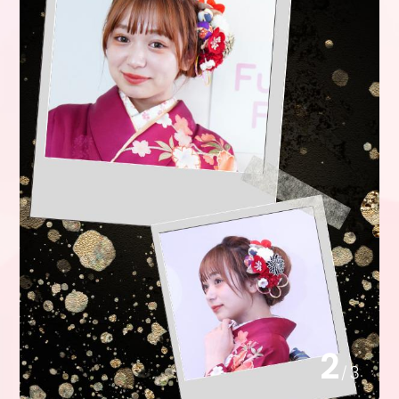
2
/
3